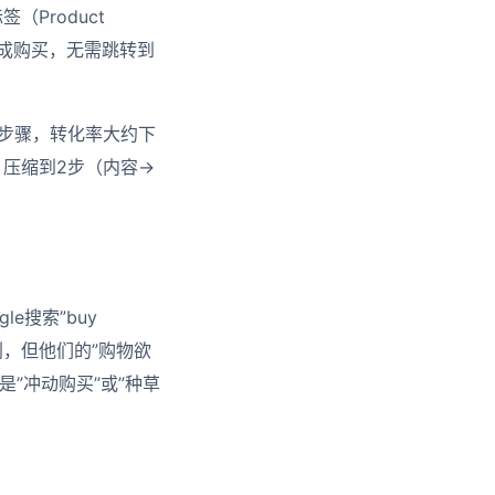
Product
t完成购买，无需跳转到
步骤，转化率大约下
买）压缩到2步（内容→
e搜索”buy
买计划，但他们的”购物欲
%是”冲动购买”或”种草