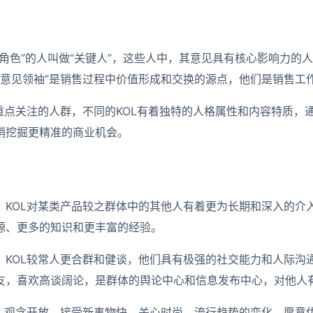
角色”的人叫做“关键人”，这些人中，其意见具有核心影响力的人
关键意见领袖”是销售过程中价值形成和交换的源点，他们是销售工
网重点关注的人群，不同的KOL有着独特的人格属性和内容特质，
销挖掘更精准的商业机会。
：KOL对某类产品较之群体中的其他人有着更为长期和深入的介
源、更多的知识和更丰富的经验。
：KOL较常人更合群和健谈，他们具有极强的社交能力和人际沟
友，喜欢高谈阔论，是群体的舆论中心和信息发布中心，对他人
OL观念开放，接受新事物快，关心时尚、流行趋势的变化，愿意