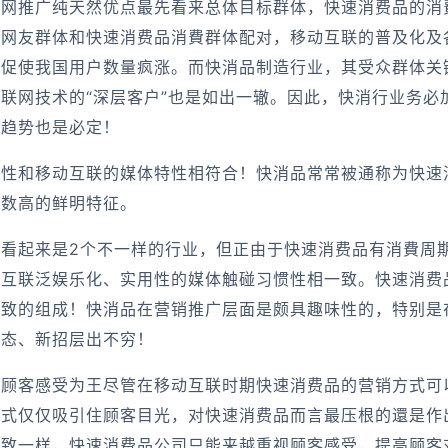
联网推广纯天然优点最先看来总体目标群体，快速消费品的消
。网友群体和快速消费品消費群体配对，移动互联的普及化及
促使我国用户数量疯涨。而快消品制造行业，其受众群体关键
联网技术的“深层客户”也是如出一辙。因此，快消行业务必
展趋势也是必定！
特性和移动互联的媒体特性相符合！快消品常常被通称为快速
次数高的鲜明特征。
看起来是2个不一样的行业，但正由于快速消费品有消費周
动互联泛娱乐化、实用性的媒体触碰习惯性相一致。快速消费
极致的组成！快消品在营销推广层面是颇具趣味性的，特别是
百态、新招层出不穷！
广顾客感受为王尽管在移动互联时期快速消费品的营销方式可
方式仅仅吸引住顾客目光，对快速消费品而言最压根的還是作
极致一样，快速消费品公司只能来越重视顾客感受，提高顾客